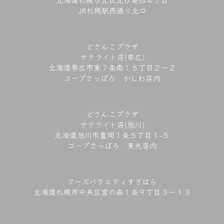
JR札幌駅西通り北口
どさんこプラザ
サテライト店(帯広)
北海道帯広市東７条南１５丁目２ー２
コープさっぽろ かしわ店内
どさんこプラザ
サテライト店(旭川)
北海道旭川市豊岡１条５丁目１−５
コープさっぽろ 東光店内
フーズバラエティすぎはら
北海道札幌市中央区宮の森１条９丁目３－１３