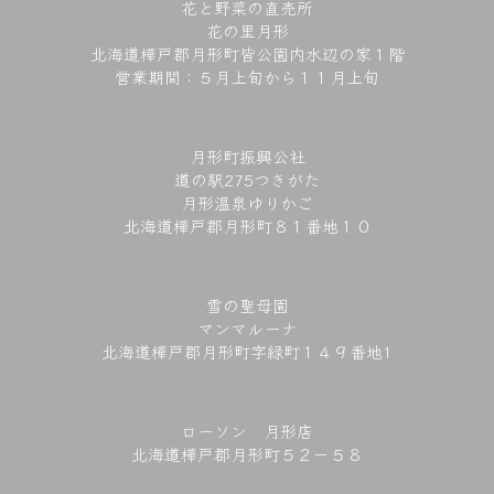
花と野菜の直売所
花の里月形
北海道樺戸郡月形町皆公園内水辺の家１階
営業期間：５月上旬から１１月上旬
月形町振興公社
道の駅275つきがた
月形温泉ゆりかご
北海道樺戸郡月形町８１番地１０
雪の聖母園
マンマルーナ
北海道樺戸郡月形町字緑町１４９番地1
ローソン 月形店
北海道樺戸郡月形町５２－５８