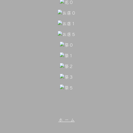
ホ ー ム