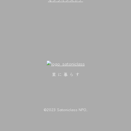
里 に 暮 ら す
©2023 Satoniclass NPO,